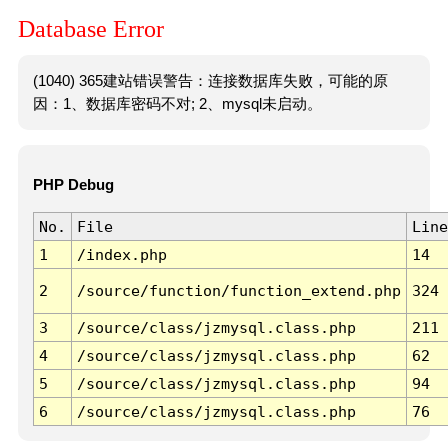
Database Error
(1040) 365建站错误警告：连接数据库失败，可能的原
因：1、数据库密码不对; 2、mysql未启动。
PHP Debug
No.
File
Line
1
/index.php
14
2
/source/function/function_extend.php
324
3
/source/class/jzmysql.class.php
211
4
/source/class/jzmysql.class.php
62
5
/source/class/jzmysql.class.php
94
6
/source/class/jzmysql.class.php
76