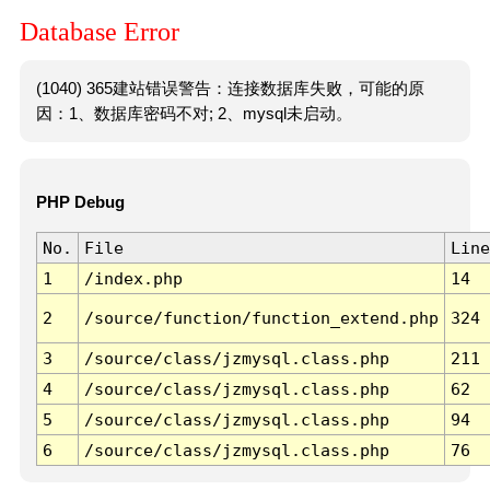
Database Error
(1040) 365建站错误警告：连接数据库失败，可能的原
因：1、数据库密码不对; 2、mysql未启动。
PHP Debug
No.
File
Line
1
/index.php
14
2
/source/function/function_extend.php
324
3
/source/class/jzmysql.class.php
211
4
/source/class/jzmysql.class.php
62
5
/source/class/jzmysql.class.php
94
6
/source/class/jzmysql.class.php
76