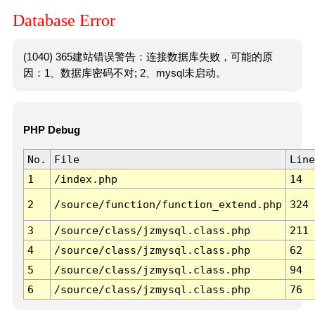
Database Error
(1040) 365建站错误警告：连接数据库失败，可能的原
因：1、数据库密码不对; 2、mysql未启动。
PHP Debug
No.
File
Line
1
/index.php
14
2
/source/function/function_extend.php
324
3
/source/class/jzmysql.class.php
211
4
/source/class/jzmysql.class.php
62
5
/source/class/jzmysql.class.php
94
6
/source/class/jzmysql.class.php
76