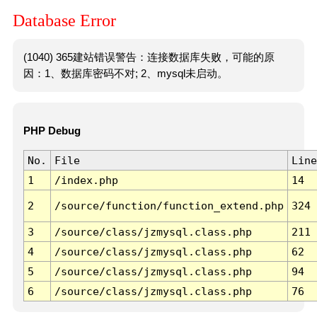
Database Error
(1040) 365建站错误警告：连接数据库失败，可能的原
因：1、数据库密码不对; 2、mysql未启动。
PHP Debug
No.
File
Line
1
/index.php
14
2
/source/function/function_extend.php
324
3
/source/class/jzmysql.class.php
211
4
/source/class/jzmysql.class.php
62
5
/source/class/jzmysql.class.php
94
6
/source/class/jzmysql.class.php
76