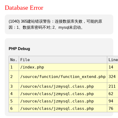
Database Error
(1040) 365建站错误警告：连接数据库失败，可能的原
因：1、数据库密码不对; 2、mysql未启动。
PHP Debug
No.
File
Line
1
/index.php
14
2
/source/function/function_extend.php
324
3
/source/class/jzmysql.class.php
211
4
/source/class/jzmysql.class.php
62
5
/source/class/jzmysql.class.php
94
6
/source/class/jzmysql.class.php
76