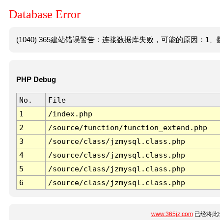
Database Error
(1040) 365建站错误警告：连接数据库失败，可能的原因：1、数
PHP Debug
No.
File
1
/index.php
2
/source/function/function_extend.php
3
/source/class/jzmysql.class.php
4
/source/class/jzmysql.class.php
5
/source/class/jzmysql.class.php
6
/source/class/jzmysql.class.php
www.365jz.com
已经将此