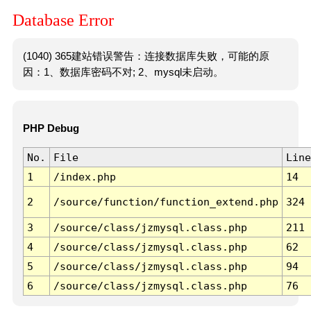
Database Error
(1040) 365建站错误警告：连接数据库失败，可能的原
因：1、数据库密码不对; 2、mysql未启动。
PHP Debug
No.
File
Line
1
/index.php
14
2
/source/function/function_extend.php
324
3
/source/class/jzmysql.class.php
211
4
/source/class/jzmysql.class.php
62
5
/source/class/jzmysql.class.php
94
6
/source/class/jzmysql.class.php
76