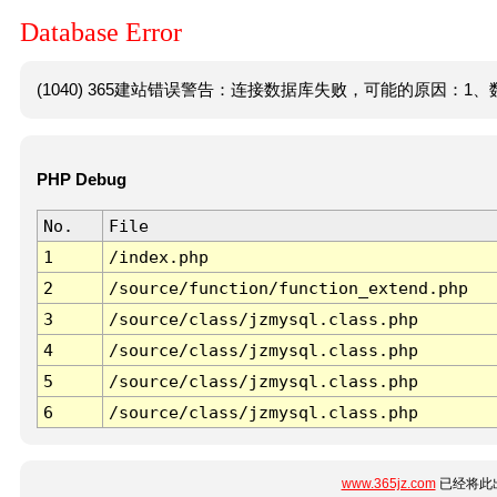
Database Error
(1040) 365建站错误警告：连接数据库失败，可能的原因：1、数
PHP Debug
No.
File
1
/index.php
2
/source/function/function_extend.php
3
/source/class/jzmysql.class.php
4
/source/class/jzmysql.class.php
5
/source/class/jzmysql.class.php
6
/source/class/jzmysql.class.php
www.365jz.com
已经将此