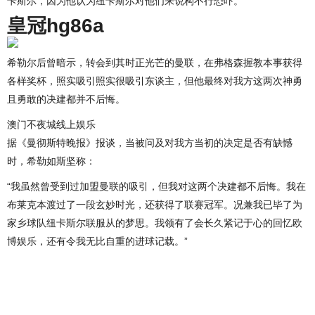
卡斯尔，因为他认为纽卡斯尔对他们来说构不行恐吓。”
皇冠hg86a
希勒尔后曾暗示，转会到其时正光芒的曼联，在弗格森握教本事获得
各样奖杯，照实吸引照实很吸引东谈主，但他最终对我方这两次神勇
且勇敢的决建都并不后悔。
澳门不夜城线上娱乐
据《曼彻斯特晚报》报谈，当被问及对我方当初的决定是否有缺憾
时，希勒如斯坚称：
“我虽然曾受到过加盟曼联的吸引，但我对这两个决建都不后悔。我在
布莱克本渡过了一段玄妙时光，还获得了联赛冠军。况兼我已毕了为
家乡球队纽卡斯尔联服从的梦思。我领有了会长久紧记于心的回忆欧
博娱乐，还有令我无比自重的进球记载。”