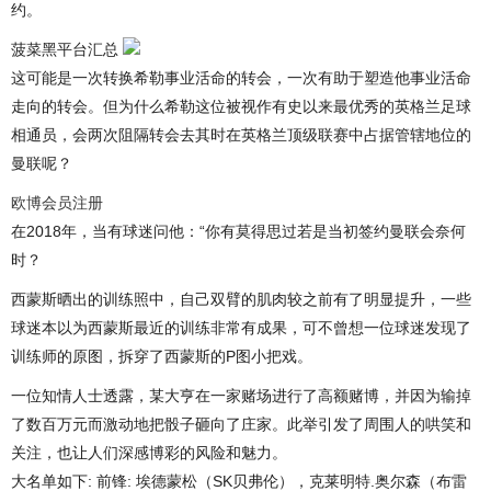
约。
菠菜黑平台汇总
这可能是一次转换希勒事业活命的转会，一次有助于塑造他事业活命
走向的转会。但为什么希勒这位被视作有史以来最优秀的英格兰足球
相通员，会两次阻隔转会去其时在英格兰顶级联赛中占据管辖地位的
曼联呢？
欧博会员注册
在2018年，当有球迷问他：“你有莫得思过若是当初签约曼联会奈何
时？
西蒙斯晒出的训练照中，自己双臂的肌肉较之前有了明显提升，一些
球迷本以为西蒙斯最近的训练非常有成果，可不曾想一位球迷发现了
训练师的原图，拆穿了西蒙斯的P图小把戏。
一位知情人士透露，某大亨在一家赌场进行了高额赌博，并因为输掉
了数百万元而激动地把骰子砸向了庄家。此举引发了周围人的哄笑和
关注，也让人们深感博彩的风险和魅力。
大名单如下: 前锋: 埃德蒙松（SK贝弗伦），克莱明特.奥尔森（布雷