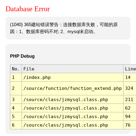
Database Error
(1040) 365建站错误警告：连接数据库失败，可能的原
因：1、数据库密码不对; 2、mysql未启动。
PHP Debug
No.
File
Line
1
/index.php
14
2
/source/function/function_extend.php
324
3
/source/class/jzmysql.class.php
211
4
/source/class/jzmysql.class.php
62
5
/source/class/jzmysql.class.php
94
6
/source/class/jzmysql.class.php
76