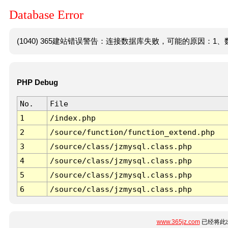
Database Error
(1040) 365建站错误警告：连接数据库失败，可能的原因：1、数
PHP Debug
No.
File
1
/index.php
2
/source/function/function_extend.php
3
/source/class/jzmysql.class.php
4
/source/class/jzmysql.class.php
5
/source/class/jzmysql.class.php
6
/source/class/jzmysql.class.php
www.365jz.com
已经将此