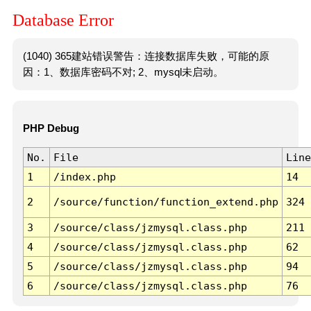
Database Error
(1040) 365建站错误警告：连接数据库失败，可能的原
因：1、数据库密码不对; 2、mysql未启动。
PHP Debug
No.
File
Line
1
/index.php
14
2
/source/function/function_extend.php
324
3
/source/class/jzmysql.class.php
211
4
/source/class/jzmysql.class.php
62
5
/source/class/jzmysql.class.php
94
6
/source/class/jzmysql.class.php
76